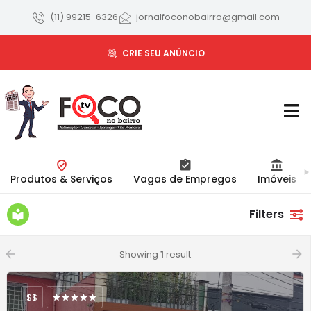
(11) 99215-6326
jornalfoconobairro@gmail.com
CRIE SEU ANÚNCIO
Produtos & Serviços
Vagas de Empregos
Imóveis
Filters
BANCA DE REVISTAS
arrow_backward
arrow_forward
Showing
1
result
$$